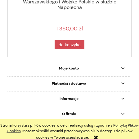
Warszawskiego i Wojsko Polskie w służbie
Napoleona
1 360,00 zł
do koszyka
Moje konto
Płatności i dostawa
Informacje
O firmie
Strona korzysta z plików cookies w celu realizacji usług i zgodnie z
Polityką Plików
pokaż pełną wersję strony
Cookies
. Możesz określić warunki przechowywania lub dostępu do plików
cookies w Twojej przeglądarce.